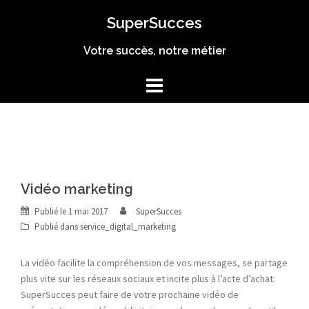
Aller
SuperSucces
au
contenu
Votre succès, notre métier
Vidéo marketing
Publié le
1 mai 2017
SuperSucces
Publié dans
service_digital_marketing
La vidéo facilite la compréhension de vos messages, se partage
plus vite sur les réseaux sociaux et incite plus à l’acte d’achat.
SuperSucces peut faire de votre prochaine vidéo de