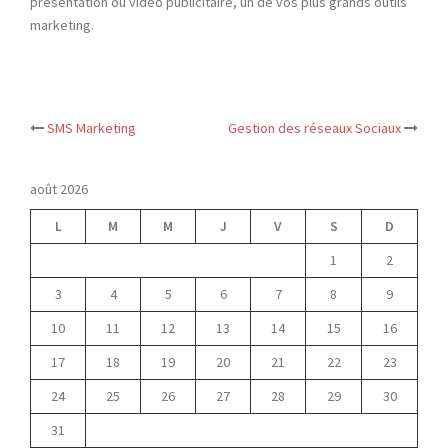
présentation ou vidéo publicitaire, un de vos plus grands outils
marketing.
Navigation
SMS Marketing
Gestion des réseaux Sociaux
d’article
août 2026
L
M
M
J
V
S
D
1
2
3
4
5
6
7
8
9
10
11
12
13
14
15
16
17
18
19
20
21
22
23
24
25
26
27
28
29
30
31